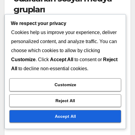
grupları
We respect your privacy
Sosyal medya, Twitch Drops hakkında içgörü
Cookies help us improve your experience, deliver
paylaşımı için canlı bir alanıdır. Twitch Drops’a
adanmış Facebook grupları, üyelerin başarılarını
personalized content, and analyze traffic. You can
ve zorluklarını paylaştığı gönderilerle doludur. Bu
choose which cookies to allow by clicking
gruplara katılmak, Drops toplama konusunda aktif
Customize
. Click
Accept All
to consent or
Reject
olarak yer alan diğerleriyle bağlantı kurmanızı
All
to decline non-essential cookies.
sağlar.
Customize
Twitter’da #TwitchDrops gibi belirli etiketleri takip
etmek, sizi gerçek zamanlı güncellemeler ve
Reject All
tartışmalara yönlendirebilir. Yayıncılar ve
hayranlar, düşüncelerini ve stratejilerini
Accept All
paylaşarak dinamik bir bilgi kaynağı oluşturur.