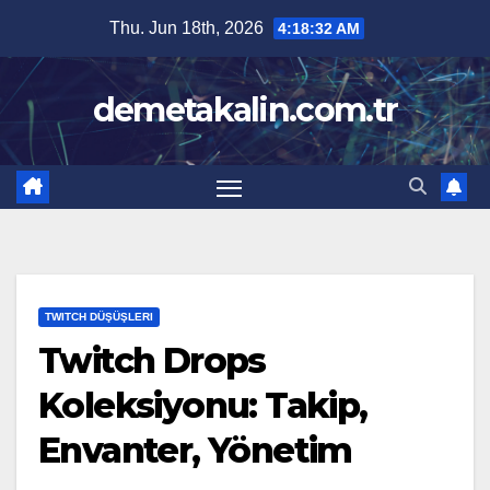
Skip
Thu. Jun 18th, 2026
4:18:33 AM
to
content
demetakalin.com.tr
TWITCH DÜŞÜŞLERI
Twitch Drops
Koleksiyonu: Takip,
Envanter, Yönetim