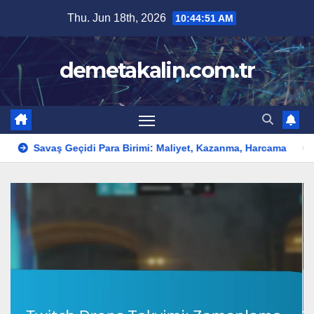
Skip
Thu. Jun 18th, 2026
10:44:52 AM
to
content
demetakalin.com.tr
i Para Birimi: Maliyet, Kazanma, Harcama
Savaş Geçidi Kozme