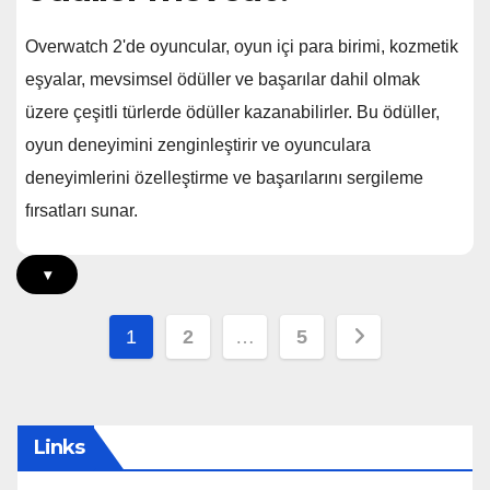
Overwatch 2'de oyuncular, oyun içi para birimi, kozmetik
eşyalar, mevsimsel ödüller ve başarılar dahil olmak
üzere çeşitli türlerde ödüller kazanabilirler. Bu ödüller,
oyun deneyimini zenginleştirir ve oyunculara
deneyimlerini özelleştirme ve başarılarını sergileme
fırsatları sunar.
▾
Posts
1
2
…
5
pagination
Links