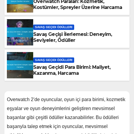
Overwatch Paraları: Kozmetik,
Kostümler, Spreyler Üzerine Harcama
SAVAŞ GEÇIDI ÖDÜLLERI
Savaş Geçişi İlerlemesi: Deneyim,
Seviyeler, Ödüller
SAVAŞ GEÇIDI ÖDÜLLERI
Savaş Geçidi Para Birimi: Maliyet,
Kazanma, Harcama
Overwatch 2'de oyuncular, oyun içi para birimi, kozmetik
eşyalar ve oyun deneyimlerini geliştiren mevsimsel
başarılar gibi çeşitli ödüller kazanabilirler. Bu ödülleri
başarıyla talep etmek için oyuncular, mevsimsel