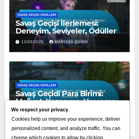
SAVAŞ GEÇIDI ÖDÜLLERI
Savaş Geçişi İlerlemesi:
Deneyim, Seviyeler, Ödüller
12/03/2026
MARISSA QUINN
SAVAŞ GEÇIDI ÖDÜLLERI
Savaş Geçidi Para Birimi:
Maliyet, Kazanma, Harcama
We respect your privacy
12/03/2026
MARISSA QUINN
Cookies help us improve your experience, deliver
personalized content, and analyze traffic. You can
choose which cookies to allow by clicking