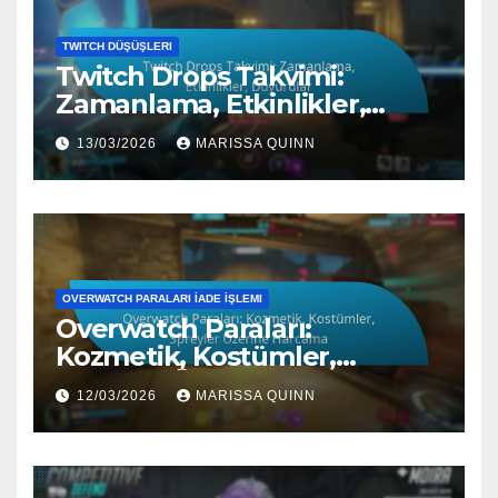
TWITCH DÜŞÜŞLERI
Twitch Drops Takvimi:
Zamanlama, Etkinlikler,
Duyurular
13/03/2026
MARISSA QUINN
OVERWATCH PARALARI İADE İŞLEMI
Overwatch Paraları:
Kozmetik, Kostümler,
Spreyler Üzerine Harcama
12/03/2026
MARISSA QUINN