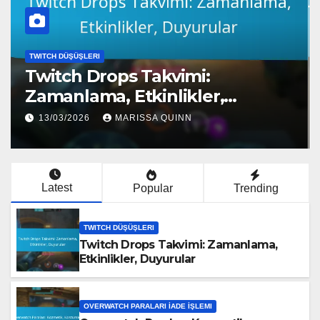
TWITCH DÜŞÜŞLERI
Twitch Drops Takvimi:
Zamanlama, Etkinlikler,
Duyurular
13/03/2026
MARISSA QUINN
Latest
Popular
Trending
TWITCH DÜŞÜŞLERI
Twitch Drops Takvimi: Zamanlama,
Etkinlikler, Duyurular
OVERWATCH PARALARI İADE İŞLEMI