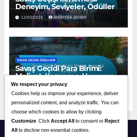
Deneyim, Seviyeler, Ödüller
12/03/2026
MARISSA QUINN
SAVAŞ GEÇIDI ÖDÜLLERI
Savaş Geçidi Para Birimi:
Maliyet, Kazanma, Harcama
We respect your privacy
12/03/2026
MARISSA QUINN
Cookies help us improve your experience, deliver
personalized content, and analyze traffic. You can
choose which cookies to allow by clicking
Customize
. Click
Accept All
to consent or
Reject
All
to decline non-essential cookies.