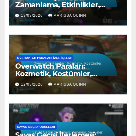
Zamanlama, Etkinlikler,
Duyurular
13/03/2026
MARISSA QUINN
OVERWATCH PARALARI İADE İŞLEMI
Overwatch Paraları:
Kozmetik, Kostümler,
Spreyler Üzerine Harcama
12/03/2026
MARISSA QUINN
SAVAŞ GEÇIDI ÖDÜLLERI
Savaş Geçişi İlerlemesi: