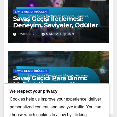
SAVAŞ GEÇIDI ÖDÜLLERI
Savaş Geçişi İlerlemesi:
Deneyim, Seviyeler, Ödüller
12/03/2026
MARISSA QUINN
SAVAŞ GEÇIDI ÖDÜLLERI
Savaş Geçidi Para Birimi:
Maliyet, Kazanma, Harcama
We respect your privacy
12/03/2026
MARISSA QUINN
Cookies help us improve your experience, deliver
personalized content, and analyze traffic. You can
choose which cookies to allow by clicking