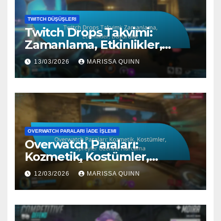
TWITCH DÜŞÜŞLERI
Twitch Drops Takvimi:
Zamanlama, Etkinlikler,
Duyurular
13/03/2026
MARISSA QUINN
OVERWATCH PARALARI İADE İŞLEMI
Overwatch Paraları:
Kozmetik, Kostümler,
Spreyler Üzerine Harcama
12/03/2026
MARISSA QUINN