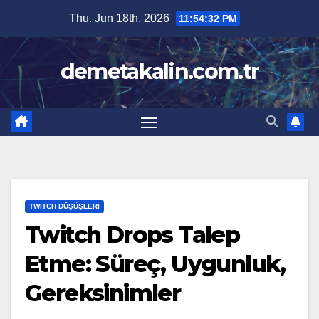
Skip
Thu. Jun 18th, 2026
11:54:33 PM
to
content
demetakalin.com.tr
TWITCH DÜŞÜŞLERI
Twitch Drops Talep
Etme: Süreç, Uygunluk,
Gereksinimler