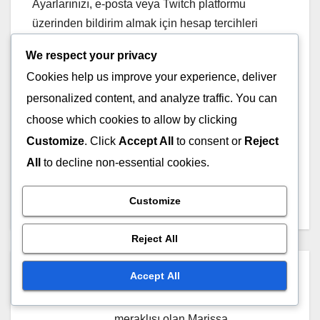
Ayarlarınızı, e-posta veya Twitch platformu
üzerinden bildirim almak için hesap tercihleri
içinde ayarlayın. Bu şekilde, Drops’larınızın talep
We respect your privacy
edilmeye hazır olduğunda zamanında
Cookies help us improve your experience, deliver
bilgilendirilirsiniz.
personalized content, and analyze traffic. You can
choose which cookies to allow by clicking
Customize
. Click
Accept All
to consent or
Reject
Post
Twitch Drops Spreyleri:
Twitch Drops Kıyafetleri:
All
to decline non-essential cookies.
Türler, Mevcudiyet,
Temalar, Tarzlar, Karaktere
navigation
Koleksiyon
Özel
Customize
Reject All
By
Marissa Quinn
Accept All
Tutkulu bir oyuncu ve Overwatch
meraklısı olan Marissa,