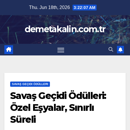
Skip
Thu. Jun 18th, 2026
3:22:08 AM
to
content
demetakalin.com.tr
SAVAŞ GEÇIDI ÖDÜLLERI
Savaş Geçidi Ödülleri:
Özel Eşyalar, Sınırlı
Süreli