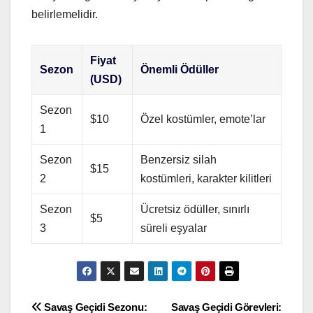
belirlemelidir.
Fiyat
Sezon
Önemli Ödüller
(USD)
Sezon
$10
Özel kostümler, emote’lar
1
Sezon
Benzersiz silah
$15
2
kostümleri, karakter kilitleri
Sezon
Ücretsiz ödüller, sınırlı
$5
3
süreli eşyalar
Post
Savaş Geçidi Sezonu:
Savaş Geçidi Görevleri: