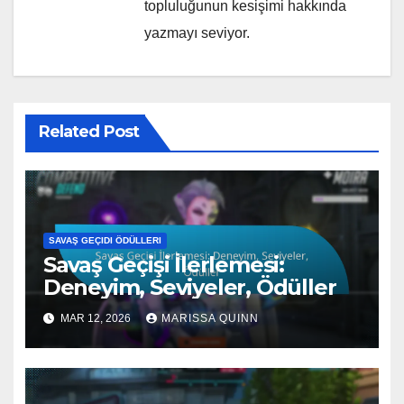
topluluğunun kesişimi hakkında
yazmayı seviyor.
Related Post
SAVAŞ GEÇIDI ÖDÜLLERI
Savaş Geçişi İlerlemesi:
Deneyim, Seviyeler, Ödüller
MAR 12, 2026
MARISSA QUINN