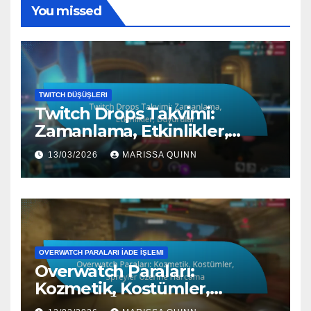
You missed
TWITCH DÜŞÜŞLERI
Twitch Drops Takvimi:
Zamanlama, Etkinlikler,
Duyurular
13/03/2026
MARISSA QUINN
OVERWATCH PARALARI İADE İŞLEMI
Overwatch Paraları:
Kozmetik, Kostümler,
Spreyler Üzerine Harcama